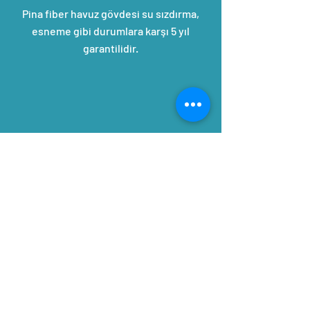
Pina fiber havuz gövdesi su sızdırma,
esneme gibi durumlara karşı 5 yıl
garantilidir.
Örnek Fiber Havuz Uygulamaları (Relax Model)
Örnek Fiber Havuz Uygulamaları (Relax Model)